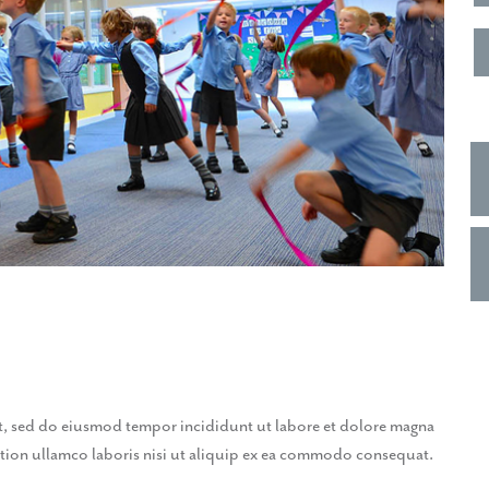
it, sed do eiusmod tempor incididunt ut labore et dolore magna
ation ullamco laboris nisi ut aliquip ex ea commodo consequat.