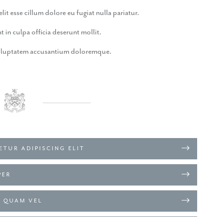
lit esse cillum dolore eu fugiat nulla pariatur.
 in culpa officia deserunt mollit.
t voluptatem accusantium doloremque.
ETUR ADIPISCING ELIT
PER
M QUAM VEL