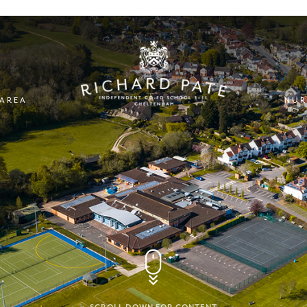
 AREA
NUR