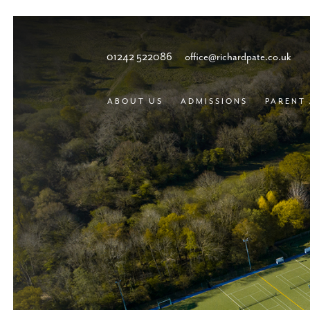
01242 522086
office@richardpate.co.uk
ABOUT US
ADMISSIONS
PARENT